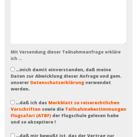
Mit Versendung dieser Teilnahmeanfrage erkläre
ich ...
Datenschutz
...mich damit einverstanden, daß meine
Daten zur Abwicklung dieser Anfrage und gem.
unserer
Datenschutzerklärung
verwendet
werden.
Merkblatt
...daß ich das
Merkblatt zu reiserechtlichen
Vorschriften
sowie die
Teilnahmebestimmungen
Flugsafari (ATBF)
der Flugschule gelesen habe
und so akzeptiere !
Vertrag
...daß mir bewußt ist, das der Vertrag zur