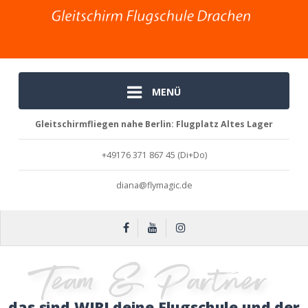
MENÜ
Gleitschirmfliegen nahe Berlin: Flugplatz Altes Lager
+49176 371 867 45 (Di+Do)
diana@flymagic.de
Team & Partner der Flugschule
Team & Partner
das sind WIR! deine Flugschule und der