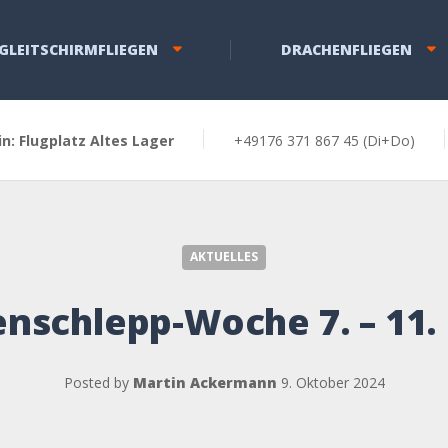
GLEITSCHIRMFLIEGEN
DRACHENFLIEGEN
in: Flugplatz Altes Lager
+49176 371 867 45 (Di+Do)
Windenschlepp-Woche 7. – 11. Okt …
AKTUELLES
nschlepp-Woche 7. – 11.
Posted by
Martin Ackermann
9. Oktober 2024