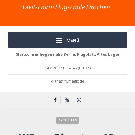
MENÜ
Gleitschirmfliegen nahe Berlin: Flugplatz Altes Lager
+49176 371 867 45 (Di+Do)
diana@flymagic.de
WS am Dienstag, 18. März …
AKTUELLES